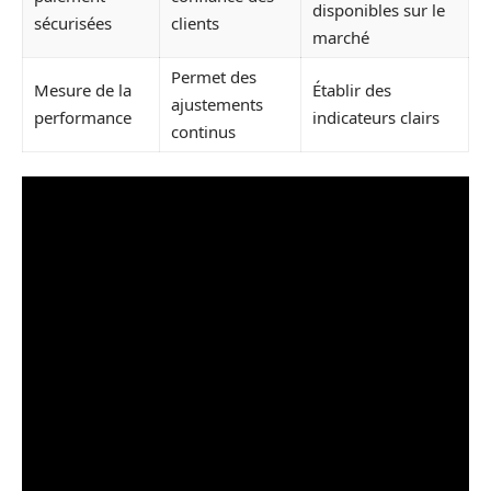
disponibles sur le
sécurisées
clients
marché
Permet des
Mesure de la
Établir des
ajustements
performance
indicateurs clairs
continus