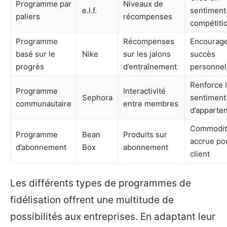
Programme par
Niveaux de
e.l.f.
sentiment
paliers
récompenses
compétiti
Programme
Récompenses
Encourage
basé sur le
Nike
sur les jalons
succès
progrès
d’entraînement
personnel
Renforce 
Programme
Interactivité
Sephora
sentiment
communautaire
entre membres
d’apparte
Commodit
Programme
Bean
Produits sur
accrue pou
d’abonnement
Box
abonnement
client
Les différents types de programmes de
fidélisation offrent une multitude de
possibilités aux entreprises. En adaptant leur