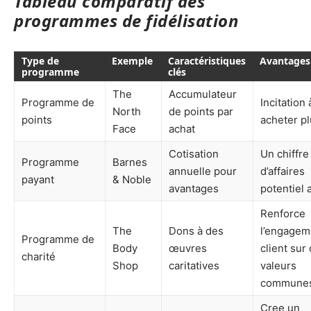
Tableau comparatif des
programmes de fidélisation
Type de
Exemple
Caractéristiques
Avantages
programme
clés
The
Accumulateur
Programme de
Incitation 
North
de points par
points
acheter p
Face
achat
Cotisation
Un chiffre
Programme
Barnes
annuelle pour
d’affaires
payant
& Noble
avantages
potentiel 
Renforce
The
Dons à des
l’engagem
Programme de
Body
œuvres
client sur
charité
Shop
caritatives
valeurs
commune
Cree un