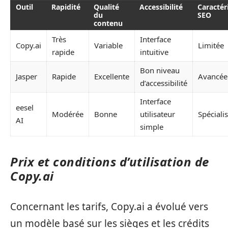
Outil
Rapidité
Qualité
Accessibilité
Caractér
du
SEO
contenu
Très
Interface
Copy.ai
Variable
Limitée
rapide
intuitive
Bon niveau
Jasper
Rapide
Excellente
Avancée
d’accessibilité
Interface
eesel
Modérée
Bonne
utilisateur
Spéciali
AI
simple
Prix et conditions d’utilisation de
Copy.ai
Concernant les tarifs, Copy.ai a évolué vers
un modèle basé sur les sièges et les crédits